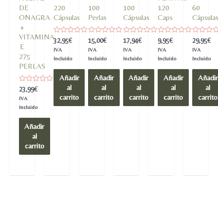
DE
220
100
100
120
60
ONAGRA
Cápsulas
Perlas
Cápsulas
Caps
Cápsula
+
VITAMINA
Valorado
Valorado
Valorado
Valorado
Valorado
32,95
€
15,00
€
17,94
€
9,95
€
29,95
€
en
en
en
en
en
E
IVA
IVA
IVA
IVA
IVA
0
0
0
0
0
275
de
de
de
de
de
Incluido
Incluido
Incluido
Incluido
Incluido
5
5
5
5
5
PERLAS
Añadir
Añadir
Añadir
Añadir
Añadir
al
al
al
al
al
Valorado
23,99
€
en
carrito
carrito
carrito
carrito
carrito
IVA
0
de
Incluido
5
Añadir
al
carrito