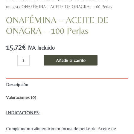
onagra
/ ONAFÉMINA – ACEITE DE ONAGRA – 100 Perlas
ONAFÉMINA – ACEITE DE
ONAGRA – 100 Perlas
15,72
€
IVA Incluido
ONAFÉMINA
Añadir al carrito
-
ACEITE
DE
Descripción
ONAGRA
Valoraciones (0)
-
100
INDICACIONES:
Perlas
cantidad
Complemento alimenticio en forma de perlas de Aceite de