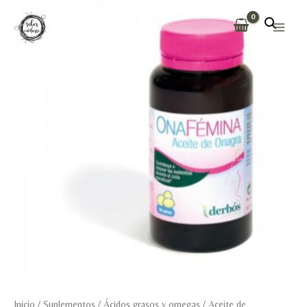
Ir
al
Main
contenido
Men
Inicio
/
Suplementos
/
Ácidos grasos y omegas
/
Aceite de