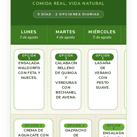
COMIDA REAL, VIDA NATURAL
5 DÍAS · 2 OPCIONES DIARIAS
LUNES
MARTES
MIÉRCOLES
JU
3 de agosto
4 de agosto
5 de agosto
6 de
1
1
1
ENSALADA
CALABACÍN
LASAÑA
ENS
WALDORFD
RELLENO
DE
DE 
CON FETA Y
DE QUINOA
VERANO
N
NUECES.
Y
CON
VERDURAS
PESTO
VIN
CON
SUAVE.
DE 
BECHAMEL
DE AVENA.
2
2
2
CREMA DE
GAZPACHO
ENSALADA
AGUACATE CON
DE