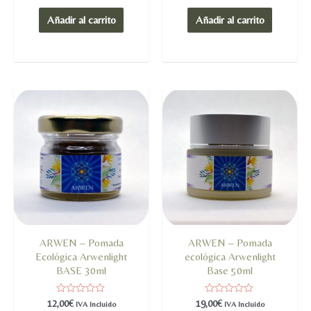
0
0
de
de
Añadir al carrito
Añadir al carrito
5
5
ARWEN – Pomada
ARWEN – Pomada
Ecológica Arwenlight
ecológica Arwenlight
BASE 30ml
Base 50ml
Valorado
Valorado
12,00
€
19,00
€
IVA Incluido
IVA Incluido
en
en