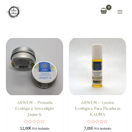
Ir
al
Main
contenido
Men
ARWEN – Pomada
ARWEN – Loción
Ecológica Arwenlight
Ecológica Para Picaduras
Jaque-k
KALMA
Valorado
Valorado
12,00
€
7,01
€
IVA Incluido
IVA Incluido
en
en