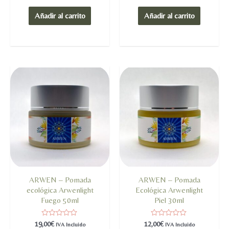
0
0
de
de
Añadir al carrito
Añadir al carrito
5
5
ARWEN – Pomada
ARWEN – Pomada
ecológica Arwenlight
Ecológica Arwenlight
Fuego 50ml
Piel 30ml
Valorado
Valorado
19,00
€
12,00
€
IVA Incluido
IVA Incluido