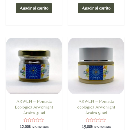
0
0
de
de
Añadir al carrito
Añadir al carrito
5
5
ARWEN – Pomada
ARWEN – Pomada
Ecológica Arwenlight
ecológica Arwenlight
Árnica 30ml
Árnica 50ml
Valorado
Valorado
12,00
€
19,00
€
IVA Incluido
IVA Incluido
en
en