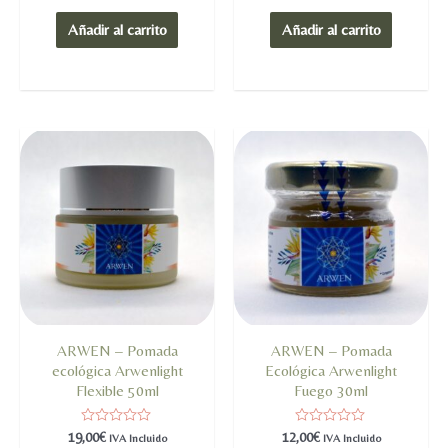
0
0
de
de
Añadir al carrito
Añadir al carrito
5
5
ARWEN – Pomada
ARWEN – Pomada
ecológica Arwenlight
Ecológica Arwenlight
Flexible 50ml
Fuego 30ml
Valorado
Valorado
19,00
€
12,00
€
IVA Incluido
IVA Incluido
en
en