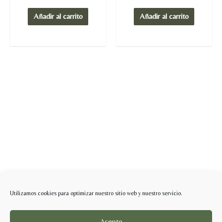
en
en
0
0
de
de
Añadir al carrito
Añadir al carrito
5
5
Utilizamos cookies para optimizar nuestro sitio web y nuestro servicio.
Acepto