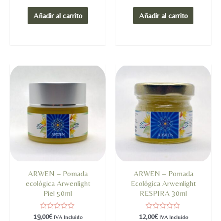
en
en
0
0
de
de
Añadir al carrito
Añadir al carrito
5
5
ARWEN – Pomada
ARWEN – Pomada
ecológica Arwenlight
Ecológica Arwenlight
Piel 50ml
RESPIRA 30ml
Valorado
Valorado
19,00
€
12,00
€
IVA Incluido
IVA Incluido