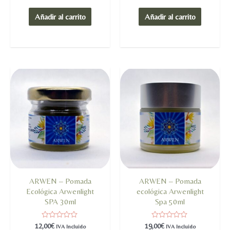
en
en
0
0
de
de
Añadir al carrito
Añadir al carrito
5
5
ARWEN – Pomada
ARWEN – Pomada
Ecológica Arwenlight
ecológica Arwenlight
SPA 30ml
Spa 50ml
Valorado
Valorado
12,00
€
19,00
€
IVA Incluido
IVA Incluido