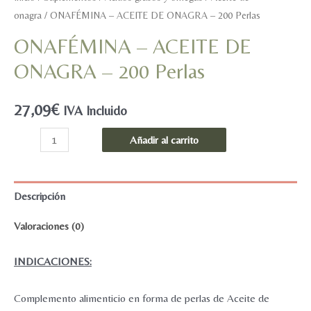
onagra
/ ONAFÉMINA – ACEITE DE ONAGRA – 200 Perlas
ONAFÉMINA – ACEITE DE
ONAGRA – 200 Perlas
27,09
€
IVA Incluido
ONAFÉMINA
Añadir al carrito
-
ACEITE
DE
Descripción
ONAGRA
Valoraciones (0)
-
200
INDICACIONES:
Perlas
cantidad
Complemento alimenticio en forma de perlas de Aceite de