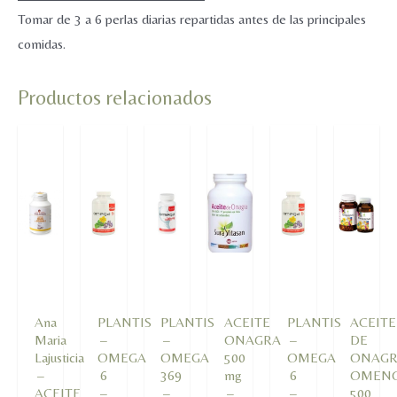
Tomar de 3 a 6 perlas diarias repartidas antes de las principales
comidas.
Productos relacionados
Ana
PLANTIS
PLANTIS
ACEITE
PLANTIS
ACEITE
Maria
–
–
ONAGRA
–
DE
Lajusticia
OMEGA
OMEGA
500
OMEGA
ONAG
–
6
369
mg
6
OMEN
ACEITE
–
–
–
–
500