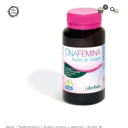
Ir
al
Main
contenido
Men
Inicio
/
Suplementos
/
Ácidos grasos y omegas
/
Aceite de