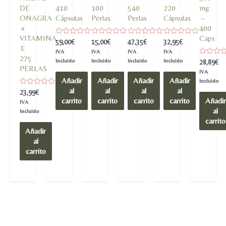
DE
410
100
540
220
mg
ONAGRA
Cápsulas
Perlas
Perlas
Cápsulas
–
+
400
VITAMINA
Caps
Valorado
Valorado
Valorado
Valorado
59,00
€
15,00
€
47,35
€
32,95
€
en
en
en
en
E
IVA
IVA
IVA
IVA
0
0
0
0
275
de
de
de
de
Incluido
Incluido
Incluido
Incluido
Valorado
28,89
€
5
5
5
5
en
PERLAS
IVA
0
Añadir
Añadir
Añadir
Añadir
de
Incluido
5
al
al
al
al
Valorado
23,99
€
en
carrito
carrito
carrito
carrito
Añadir
IVA
0
al
de
Incluido
5
carrito
Añadir
al
carrito