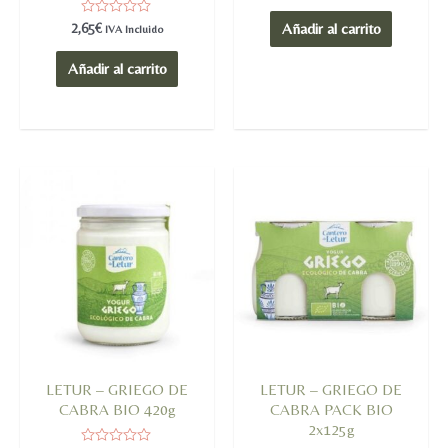
0
de
Valorado
2,65
€
Añadir al carrito
IVA Incluido
5
en
0
de
Añadir al carrito
5
LETUR – GRIEGO DE
LETUR – GRIEGO DE
CABRA BIO 420g
CABRA PACK BIO
2x125g