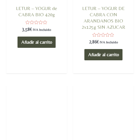
LETUR – YOGUR de
LETUR – YOGUR DE
CABRA BIO 420g
CABRA CON
ARANDANOS BIO
2x125g SIN AZUCAR
Valorado
3,58
€
IVA Incluido
en
0
de
Valorado
2,86
€
Añadir al carrito
IVA Incluido
5
en
0
de
Añadir al carrito
5