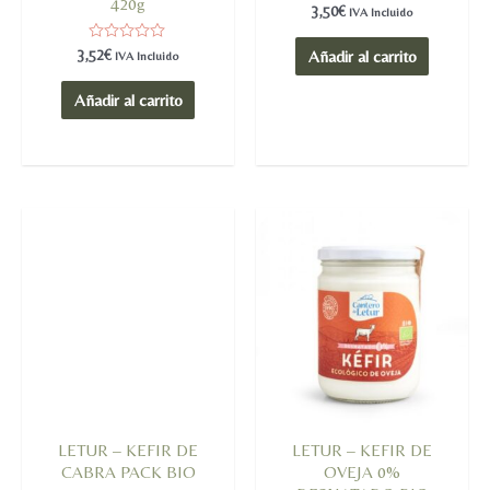
420g
Valorado
3,50
€
IVA Incluido
en
0
de
Valorado
3,52
€
Añadir al carrito
IVA Incluido
5
en
0
de
Añadir al carrito
5
LETUR – KEFIR DE
LETUR – KEFIR DE
CABRA PACK BIO
OVEJA 0%