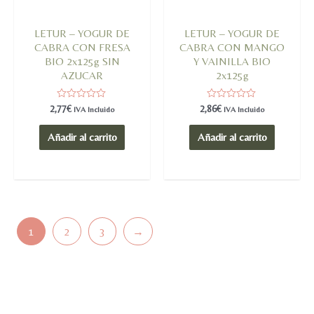
LETUR – YOGUR DE
LETUR – YOGUR DE
CABRA CON FRESA
CABRA CON MANGO
BIO 2x125g SIN
Y VAINILLA BIO
AZUCAR
2x125g
Valorado
Valorado
2,77
€
2,86
€
IVA Incluido
IVA Incluido
en
en
0
0
de
de
Añadir al carrito
Añadir al carrito
5
5
1
2
3
→