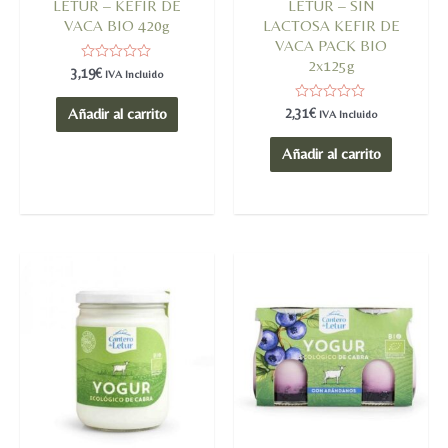
LETUR – KEFIR DE
LETUR – SIN
VACA BIO 420g
LACTOSA KEFIR DE
VACA PACK BIO
2x125g
Valorado
3,19
€
IVA Incluido
en
0
de
Valorado
2,31
€
Añadir al carrito
IVA Incluido
5
en
0
de
Añadir al carrito
5