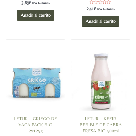
Valorado
3,69
€
IVA Incluido
en
Valorado
2,41
€
IVA Incluido
0
en
de
Añadir al carrito
0
5
de
Añadir al carrito
5
LETUR – GRIEGO DE
LETUR – KEFIR
VACA PACK BIO
BEBIBLE DE CABRA
2x125g
FRESA BIO 500ml