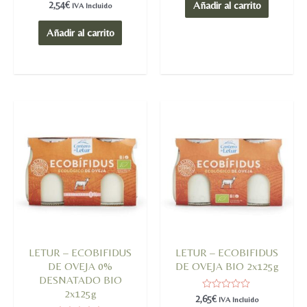
de
Valorado
2,54
€
Añadir al carrito
IVA Incluido
5
en
0
de
Añadir al carrito
5
LETUR – ECOBIFIDUS
LETUR – ECOBIFIDUS
DE OVEJA 0%
DE OVEJA BIO 2x125g
DESNATADO BIO
2x125g
Valorado
2,65
€
IVA Incluido
en