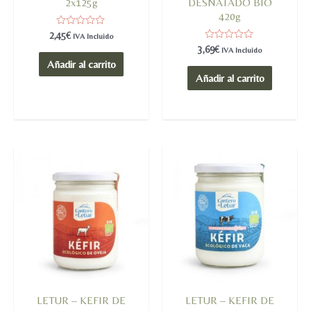
2x125g
DESNATADO BIO
420g
Valorado
2,45
€
IVA Incluido
en
Valorado
3,69
€
IVA Incluido
0
en
de
Añadir al carrito
0
5
de
Añadir al carrito
5
LETUR – KEFIR DE
LETUR – KEFIR DE