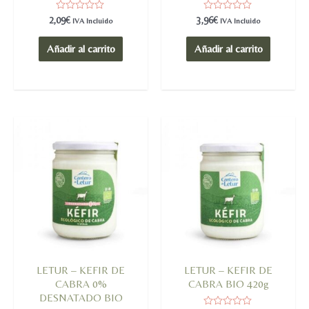
Valorado
Valorado
2,09
€
3,96
€
IVA Incluido
IVA Incluido
en
en
0
0
de
de
Añadir al carrito
Añadir al carrito
5
5
LETUR – KEFIR DE
LETUR – KEFIR DE
CABRA 0%
CABRA BIO 420g
DESNATADO BIO