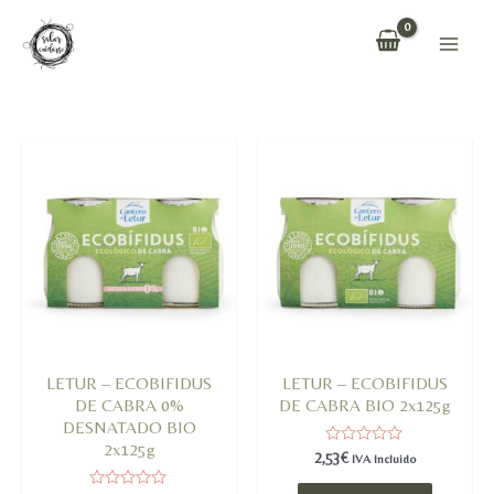
Ir
al
Main
contenido
Men
LETUR – ECOBIFIDUS
LETUR – ECOBIFIDUS
DE CABRA 0%
DE CABRA BIO 2x125g
DESNATADO BIO
2x125g
Valorado
2,53
€
IVA Incluido
en
0