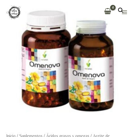
Ir
al
Main
contenido
Men
Inicio
/
Suplementos
/
Ácidos grasos y omegas
/
Aceite de