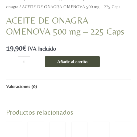
onagra
/ ACEITE DE ONAGRA OMENOVA 500 mg – 225 Caps
ACEITE DE ONAGRA
OMENOVA 500 mg – 225 Caps
19,90
€
IVA Incluido
ACEITE
Añadir al carrito
DE
ONAGRA
OMENOVA
Valoraciones (0)
500
mg
Productos relacionados
-
225
Caps