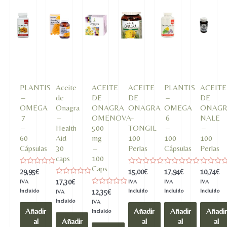
cantidad
PLANTIS
Aceite
ACEITE
ACEITE
PLANTIS
ACEITE
–
de
DE
DE
–
DE
OMEGA
Onagra
ONAGRA
ONAGRA
OMEGA
ONAG
7
–
OMENOVA
–
6
NALE
–
Health
500
TONGIL
–
–
60
Aid
mg
100
100
100
Cápsulas
30
–
Perlas
Cápsulas
Perlas
caps
100
Caps
Valorado
Valorado
Valorado
Valorado
29,95
€
15,00
€
17,94
€
10,74
€
en
en
en
en
Valorado
17,30
€
IVA
IVA
IVA
IVA
0
0
0
0
en
de
de
de
de
Incluido
Valorado
Incluido
Incluido
Incluido
12,35
€
IVA
0
5
5
5
5
en
de
Incluido
IVA
0
5
Añadir
Añadir
Añadir
Añadir
de
Incluido
5
al
Añadir
al
al
al