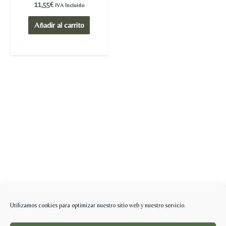
Valorado
11,55
€
IVA Incluido
en
0
de
Añadir al carrito
5
Utilizamos cookies para optimizar nuestro sitio web y nuestro servicio.