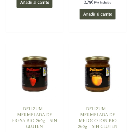
de
Valorado
2,79
€
Añadir al carrito
IVA Incluido
5
en
0
de
Añadir al carrito
5
DELIZUM –
DELIZUM –
MERMELADA DE
MERMELADA DE
FRESA BIO 260g – SIN
MELOCOTON BIO
GLUTEN
260g – SIN GLUTEN