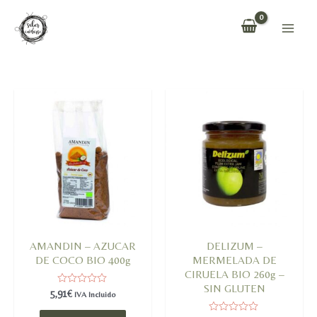
Ir
al
Main
contenido
Men
AMANDIN – AZUCAR
DELIZUM –
DE COCO BIO 400g
MERMELADA DE
CIRUELA BIO 260g –
SIN GLUTEN
Valorado
5,91
€
IVA Incluido
en
0