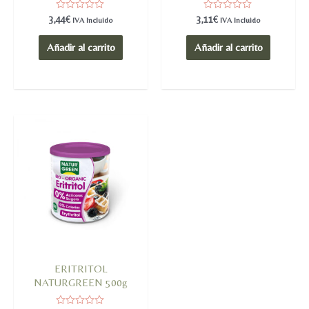
Valorado
Valorado
3,44
€
3,11
€
IVA Incluido
IVA Incluido
en
en
0
0
de
de
Añadir al carrito
Añadir al carrito
5
5
ERITRITOL
NATURGREEN 500g