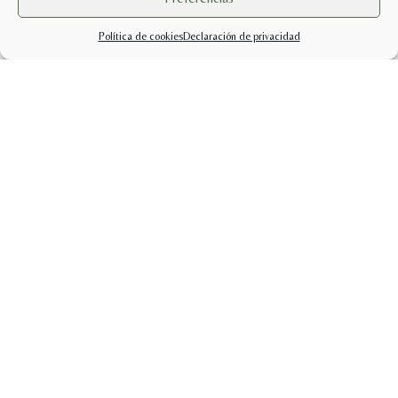
Política de cookies
Declaración de privacidad
info@sabercuidarsetienda.shop
pedidos@sabercuidarsetienda.shop
Politicas de Privacidad |