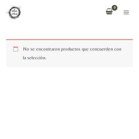
Ir
al
Main
contenido
Men
No se encontraron productos que concuerden con
la selección.