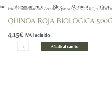
ine
Asesoramiento
Blog
Mi cuenta
Conta
Inicio
/
Alimentación
/
Cereales y pasta
/ QUINOA ROJA BIOLO
QUINOA ROJA BIOLOGICA 500G
4,15
€
IVA Incluido
QUINOA
Añadir al carrito
ROJA
BIOLOGICA
500GR.
-
EL
GRANERO
cantidad