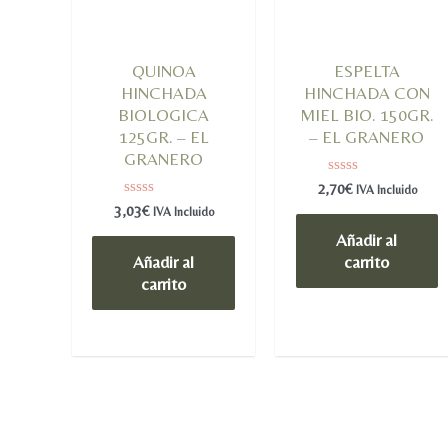
QUINOA
ESPELTA
HINCHADA
HINCHADA CON
BIOLOGICA
MIEL BIO. 150GR.
125GR. – EL
– EL GRANERO
GRANERO
Valorado
2,70
€
IVA Incluido
en
Valorado
3,03
€
IVA Incluido
0
en
de
0
Añadir al
5
de
Añadir al
carrito
5
carrito