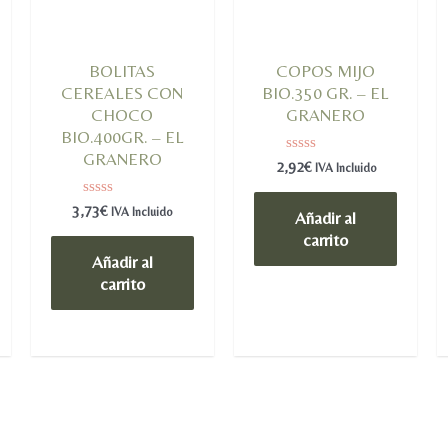
BOLITAS
COPOS MIJO
CEREALES CON
BIO.350 GR. – EL
CHOCO
GRANERO
BIO.400GR. – EL
GRANERO
Valorado
2,92
€
IVA Incluido
en
0
de
Valorado
3,73
€
IVA Incluido
Añadir al
5
en
0
carrito
de
Añadir al
5
carrito