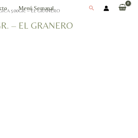
Buscar
cto
Menú Semanal
GICA 500GR. – EL GRANERO
R. – EL GRANERO