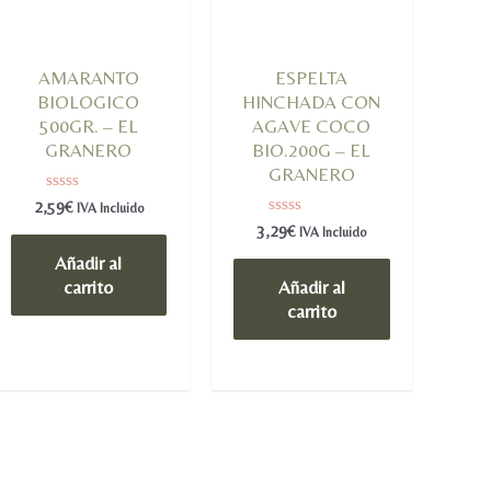
AMARANTO
ESPELTA
BIOLOGICO
HINCHADA CON
500GR. – EL
AGAVE COCO
GRANERO
BIO.200G – EL
GRANERO
Valorado
2,59
€
IVA Incluido
en
Valorado
3,29
€
IVA Incluido
0
en
de
0
Añadir al
5
de
carrito
Añadir al
5
carrito