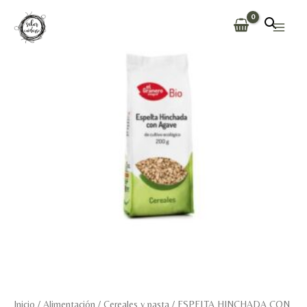
Ir
al
Main
contenido
Men
Inicio
/
Alimentación
/
Cereales y pasta
/ ESPELTA HINCHADA CON