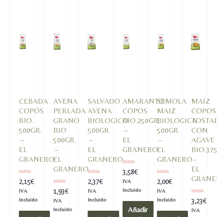
cantidad
CEBADA
AVENA
SALVADO
AMARANTO
SEMOLA
MAIZ
COPOS
PERLADA
AVENA
COPOS
MAIZ
COPOS
BIO.
GRANO
BIOLOGICO
BIO.250GR.
BIOLOGICA
TOSTA
500GR.
BIO
500GR.
–
500GR.
CON
–
500GR.
–
EL
–
AGAVE
EL
–
EL
GRANERO
EL
BIO.37
GRANERO
EL
GRANERO
GRANERO
–
GRANERO
EL
Valorado
3,58
€
en
GRANE
Valorado
Valorado
Valorado
2,15
€
2,37
€
2,00
€
IVA
0
en
en
en
de
Valorado
Incluido
1,93
€
IVA
IVA
IVA
0
0
0
5
en
de
de
de
Valorado
Incluido
Incluido
Incluido
3,23
€
IVA
0
5
5
5
en
Añadir
de
Incluido
IVA
0
5