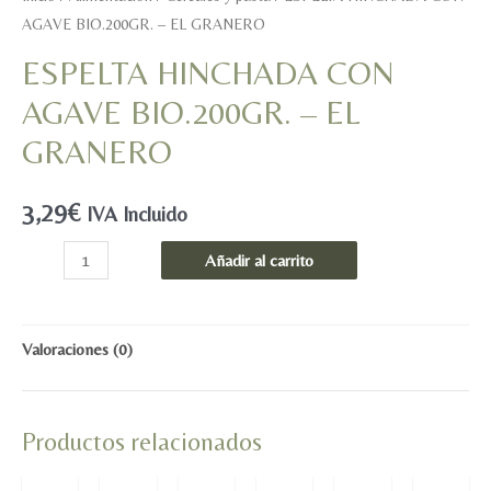
AGAVE BIO.200GR. – EL GRANERO
ESPELTA HINCHADA CON
AGAVE BIO.200GR. – EL
GRANERO
3,29
€
IVA Incluido
ESPELTA
Añadir al carrito
HINCHADA
CON
AGAVE
Valoraciones (0)
BIO.200GR.
-
Productos relacionados
EL
GRANERO