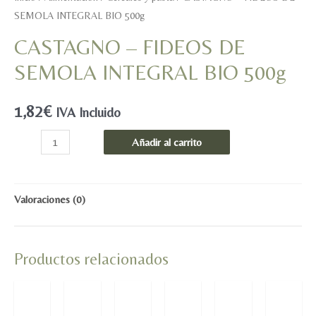
SEMOLA INTEGRAL BIO 500g
CASTAGNO – FIDEOS DE
SEMOLA INTEGRAL BIO 500g
1,82
€
IVA Incluido
CASTAGNO
Añadir al carrito
-
FIDEOS
DE
Valoraciones (0)
SEMOLA
INTEGRAL
Productos relacionados
BIO
500g
cantidad