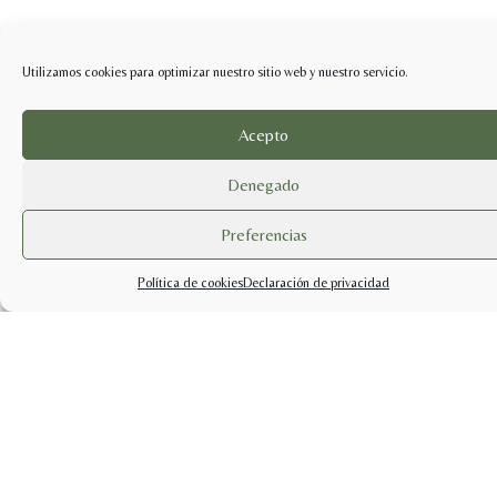
Utilizamos cookies para optimizar nuestro sitio web y nuestro servicio.
Acepto
Denegado
Preferencias
Política de cookies
Declaración de privacidad
info@sabercuidarsetienda.shop
pedidos@sabercuidarsetienda.shop
Politicas de Privacidad |