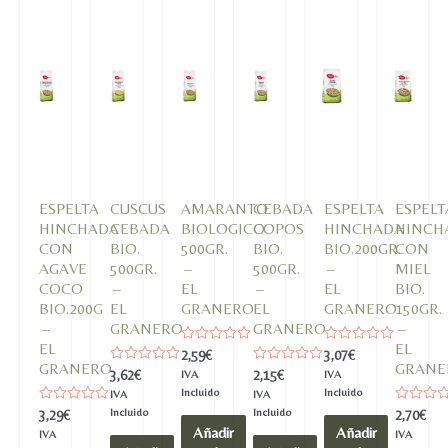
500g
cantidad
ESPELTA
CUSCUS
AMARANTO
CEBADA
ESPELTA
ESPELT
HINCHADA
CEBADA
BIOLOGICO
COPOS
HINCHADA
HINCH
CON
BIO.
500GR.
BIO.
BIO.200GR.
CON
AGAVE
500GR.
–
500GR.
–
MIEL
COCO
–
EL
–
EL
BIO.
BIO.200G
EL
GRANERO
EL
GRANERO
150GR.
–
GRANERO
GRANERO
–
EL
EL
Valorado
Valorado
2,59
€
3,07
€
en
en
GRANERO
GRANE
Valorado
Valorado
3,62
€
2,15
€
IVA
IVA
0
0
en
en
de
de
Incluido
Incluido
IVA
IVA
0
0
5
5
de
de
Valorado
Incluido
Incluido
Valorado
3,29
€
2,70
€
5
5
en
en
Añadir
Añadir
IVA
IVA
0
0