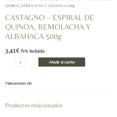
QUINOA, REMOLACHA Y ALBAHACA 500g
CASTAGNO – ESPIRAL DE
QUINOA, REMOLACHA Y
ALBAHACA 500g
3,41
€
IVA Incluido
CASTAGNO
Añadir al carrito
-
ESPIRAL
DE
Valoraciones (0)
QUINOA,
REMOLACHA
Productos relacionados
Y
ALBAHACA