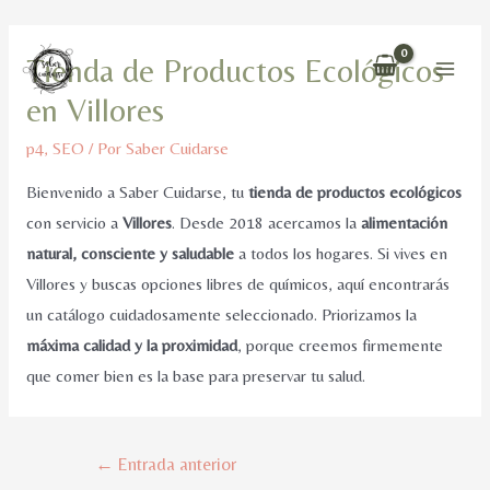
Ir
Tienda de Productos Ecológicos
al
Main
en Villores
contenido
Men
p4
,
SEO
/ Por
Saber Cuidarse
Bienvenido a Saber Cuidarse, tu
tienda de productos ecológicos
con servicio a
Villores
. Desde 2018 acercamos la
alimentación
natural, consciente y saludable
a todos los hogares. Si vives en
Villores y buscas opciones libres de químicos, aquí encontrarás
un catálogo cuidadosamente seleccionado. Priorizamos la
máxima calidad y la proximidad
, porque creemos firmemente
que comer bien es la base para preservar tu salud.
Navegación
←
Entrada anterior
de