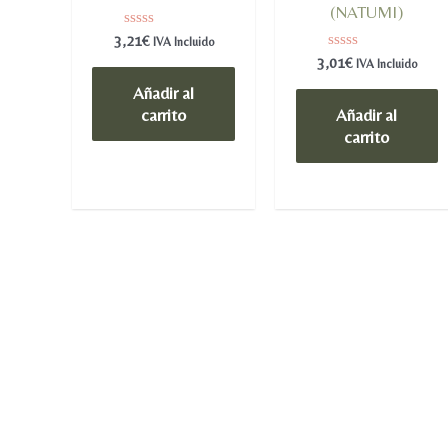
(NATUMI)
Valorado
3,21
€
IVA Incluido
en
Valorado
3,01
€
IVA Incluido
0
en
de
0
Añadir al
5
de
carrito
Añadir al
5
carrito