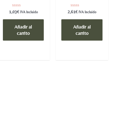
Valorado
Valorado
1,03
€
2,61
€
IVA Incluido
IVA Incluido
en
en
0
0
de
de
Añadir al
Añadir al
5
5
carrito
carrito