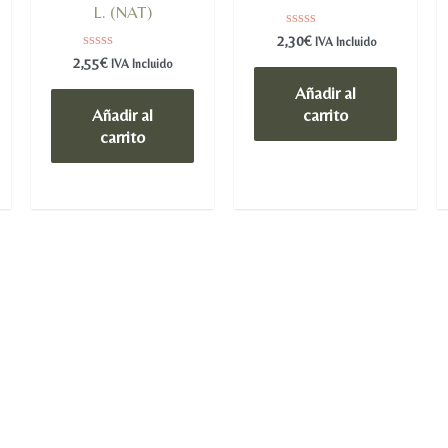
L. (NAT)
Valorado
2,30
€
IVA Incluido
en
Valorado
2,55
€
IVA Incluido
0
en
de
0
Añadir al
5
de
Añadir al
carrito
5
carrito