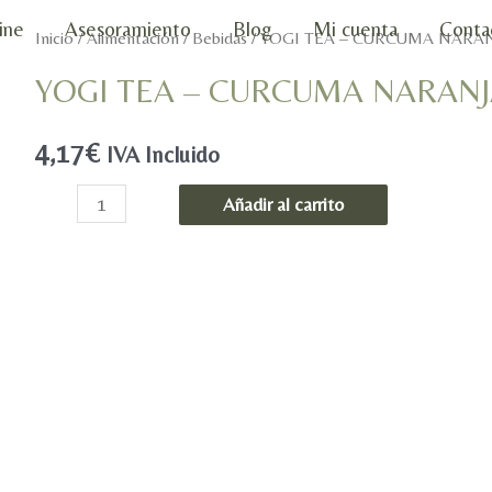
ine
Asesoramiento
Blog
Mi cuenta
Conta
Inicio
/
Alimentación
/
Bebidas
/ YOGI TEA – CURCUMA NARAN
YOGI TEA – CURCUMA NARANJ
4,17
€
IVA Incluido
YOGI
Añadir al carrito
TEA
-
CURCUMA
NARANJA
BIO
cantidad