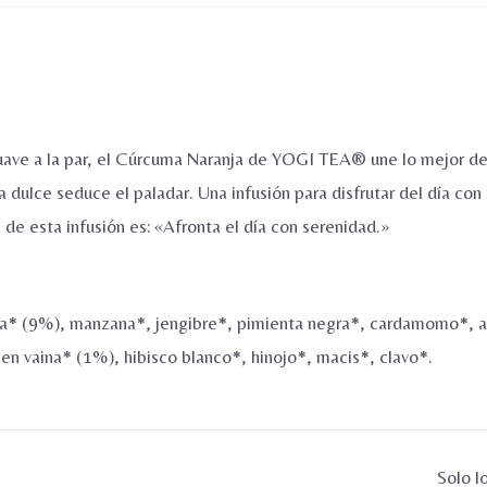
 suave a la par, el Cúrcuma Naranja de YOGI TEA® une lo mejor de
la dulce seduce el paladar. Una infusión para disfrutar del día c
de esta infusión es: «Afronta el día con serenidad.»
ja* (9%), manzana*, jengibre*, pimienta negra*, cardamomo*, a
 en vaina* (1%), hibisco blanco*, hinojo*, macis*, clavo*.
Solo l