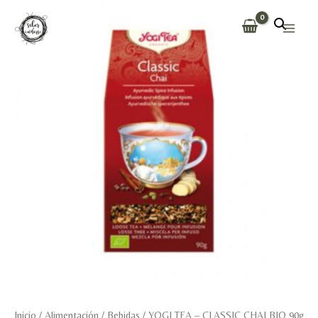
Ir
al
Main
contenido
Men
Inicio
/
Alimentación
/
Bebidas
/ YOGI TEA – CLASSIC CHAI BIO 90g