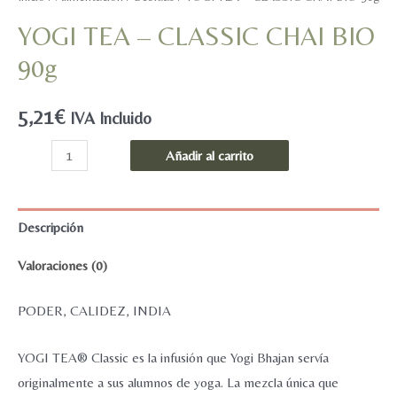
YOGI TEA – CLASSIC CHAI BIO
90g
5,21
€
IVA Incluido
YOGI
Añadir al carrito
TEA
-
CLASSIC
Descripción
CHAI
Valoraciones (0)
BIO
90g
PODER, CALIDEZ, INDIA
cantidad
YOGI TEA® Classic es la infusión que Yogi Bhajan servía
originalmente a sus alumnos de yoga. La mezcla única que