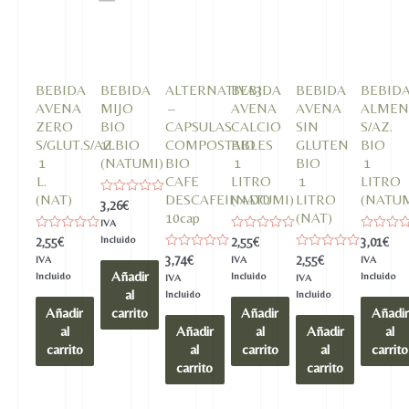
BEBIDA
BEBIDA
ALTERNATIVA3
BEBIDA
BEBIDA
BEBID
AVENA
MIJO
–
AVENA
AVENA
ALMEN
ZERO
BIO
CAPSULAS
CALCIO
SIN
S/AZ.
S/GLUT.S/AZ.BIO
1L
COMPOSTABLES
BIO
GLUTEN
BIO
1
(NATUMI)
BIO
1
BIO
1
L.
CAFE
LITRO
1
LITRO
(NAT)
DESCAFEINADO
(NATUMI)
LITRO
(NATUM
Valorado
3,26
€
en
10cap
(NAT)
IVA
0
de
Valorado
Incluido
Valorado
Valorado
2,55
€
2,55
€
3,01
€
5
en
en
en
Valorado
Valorado
3,74
€
2,55
€
IVA
IVA
IVA
0
0
0
en
en
Añadir
de
de
de
Incluido
Incluido
Incluido
IVA
IVA
0
0
5
5
5
al
de
de
Incluido
Incluido
5
5
Añadir
carrito
Añadir
Añadir
al
Añadir
al
Añadir
al
carrito
al
carrito
al
carrito
carrito
carrito