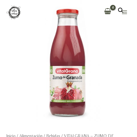
Ir
al
Main
contenido
Men
Inicio
/
Alimentación
/
Bebidas
/ VITALGRANA – ZUMO DE