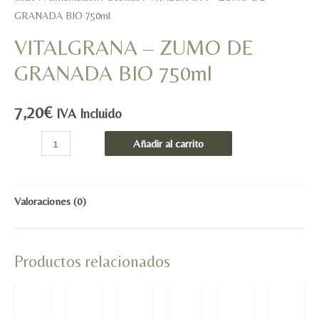
GRANADA BIO 750ml
VITALGRANA – ZUMO DE
GRANADA BIO 750ml
7,20
€
IVA Incluido
VITALGRANA
Añadir al carrito
-
ZUMO
DE
Valoraciones (0)
GRANADA
BIO
Productos relacionados
750ml
cantidad