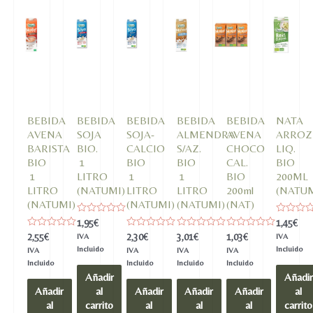
BEBIDA
BEBIDA
BEBIDA
BEBIDA
BEBIDA
NATA
AVENA
SOJA
SOJA-
ALMENDRA
AVENA
ARROZ
BARISTA
BIO.
CALCIO
S/AZ.
CHOCO
LIQ.
BIO
1
BIO
BIO
CAL.
BIO
1
LITRO
1
1
BIO
200ML
LITRO
(NATUMI)
LITRO
LITRO
200ml
(NATUM
(NATUMI)
(NATUMI)
(NATUMI)
(NAT)
Valorado
Valorado
1,95
€
1,45
€
en
en
Valorado
Valorado
Valorado
Valorado
2,55
€
2,30
€
3,01
€
1,03
€
IVA
IVA
0
0
en
en
en
en
de
de
Incluido
Incluido
IVA
IVA
IVA
IVA
0
0
0
0
5
5
de
de
de
de
Incluido
Incluido
Incluido
Incluido
5
5
5
5
Añadir
Añadir
Añadir
al
Añadir
Añadir
Añadir
al
al
carrito
al
al
al
carrito