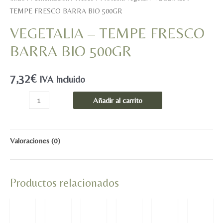
TEMPE FRESCO BARRA BIO 500GR
VEGETALIA – TEMPE FRESCO
BARRA BIO 500GR
7,32
€
IVA Incluido
VEGETALIA
Añadir al carrito
-
TEMPE
FRESCO
Valoraciones (0)
BARRA
BIO
Productos relacionados
500GR
cantidad