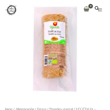
Ir
al
Main
contenido
Men
Inicio
/
Alimentación
/
Fresco
/
Proteína vegetal
/ VEGETALIA –