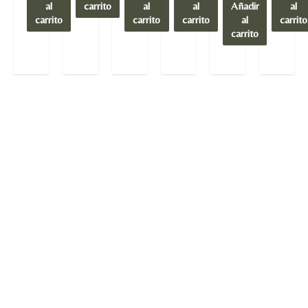
al
carrito
al
al
Añadir
al
carrito
carrito
carrito
al
carrito
carrito