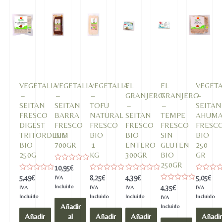
VEGETALIA
VEGETALIA
VEGETALIA
EL
EL
VEGETA
–
–
–
GRANJERO
GRANJERO
–
SEITAN
SEITAN
TOFU
–
–
SEITAN
FRESCO
BARRA
NATURAL
SEITAN
TEMPE
AHUM
DIGEST
FRESCO
FRESCO
FRESCO
FRESCO
FRESC
TRITORDEUM
BIO
BIO
BIO
SIN
BIO
BIO
700GR
1
ENTERO
GLUTEN
250
250G
KG
300GR
BIO
GR
250GR
Valorado
10,95
€
en
Valorado
Valorado
Valorado
Valorado
5,49
€
8,25
€
4,39
€
5,05
€
IVA
0
en
en
en
en
de
Incluido
Valorado
4,35
€
IVA
IVA
IVA
IVA
0
0
0
0
5
en
de
de
de
de
Incluido
Incluido
Incluido
Incluido
IVA
0
5
5
5
5
Añadir
de
Incluido
5
Añadir
al
Añadir
Añadir
Añadir