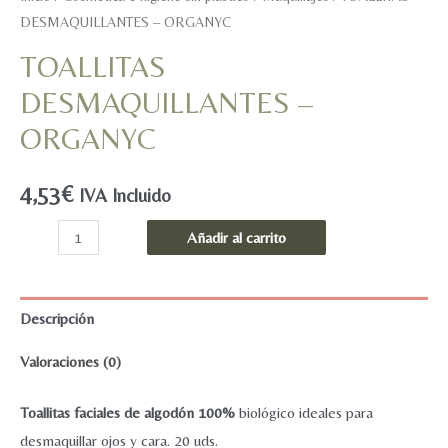
DESMAQUILLANTES – ORGANYC
TOALLITAS
DESMAQUILLANTES –
ORGANYC
4,53
€
IVA Incluido
TOALLITAS
Añadir al carrito
DESMAQUILLANTES
-
ORGANYC
Descripción
cantidad
Valoraciones (0)
Toallitas faciales de algodón 100%
biológico ideales para
desmaquillar ojos y cara. 20 uds.