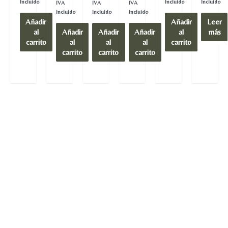
de
de
de
Incluido
Incluido
Incluido
IVA
IVA
IVA
0
0
0
5
5
5
de
de
de
Incluido
Incluido
Incluido
5
5
5
Añadir
Añadir
Leer
al
Añadir
Añadir
Añadir
al
más
carrito
al
al
al
carrito
carrito
carrito
carrito