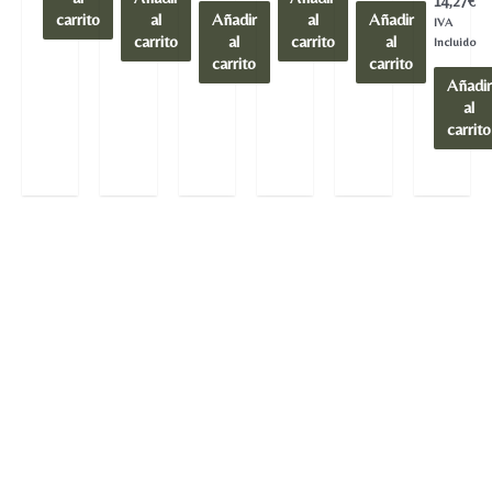
14,27
€
en
carrito
al
Añadir
al
Añadir
IVA
0
carrito
al
carrito
al
de
Incluido
5
carrito
carrito
Añadir
al
carrito