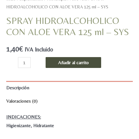
HIDROALCOHOLICO CON ALOE VERA 125 ml – SYS
SPRAY HIDROALCOHOLICO
CON ALOE VERA 125 ml – SYS
1,40
€
IVA Incluido
SPRAY
Añadir al carrito
HIDROALCOHOLICO
CON
ALOE
Descripción
VERA
Valoraciones (0)
125
ml
INDICACIONES:
-
Higienizante, Hidratante
SYS