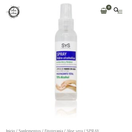
Ir
al
Main
contenido
Men
Inicio
/
Suplementos
/
Fitoterapia
/
Aloe vera
/ SPRAY