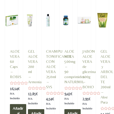
ALOE
GEL
CHAMPU
ALOE
JABON
GEL
VERA
ALOE
TONIFICANTE
VERA
ALOE
ALOE
60
VERA
CON
500mg
VERA
VERA
Caps
200
ALOE
–
de
y
–
ml
VERA
90
glicerina
ARBOL
ROBIS
–
250ml
comprimidos
100g
DEL
Armonia
–
NATURMIL
–
TE
SYS
BOHO
200ml
Valorado
16,14
€
en
–
Valorado
Valorado
13,85
€
9,43
€
IVA
0
en
en
Aloe
de
Incluido
Valorado
Valorado
4,54
€
2,95
€
IVA
IVA
0
0
5
en
en
Pura
de
de
Incluido
Incluido
IVA
IVA
0
0
5
5
Añadir
de
de
Incluido
Incluido
5
5
al
Añadir
Añadir
Valorado