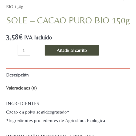
BIO 150g
SOLE – CACAO PURO BIO 150g
3,58
€
IVA Incluido
SOLE
Añadir al carrito
-
CACAO
PURO
Descripción
BIO
Valoraciones (0)
150g
cantidad
INGREDIENTES
Cacao en polvo semidesgrasado*
*Ingredientes procedentes de Agricultura Ecológica