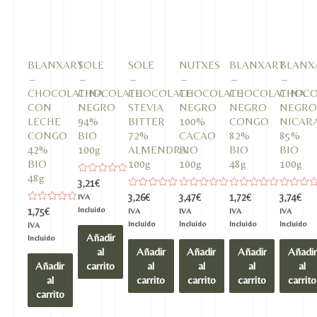
BLANXART
SOLE
SOLE
NUTXES
BLANXART
BLANX
–
–
–
–
–
–
CHOCOLATINA
CHOCOLATE
CHOCOLATE
CHOCOLATE
CHOCOLATINA
CHOCO
CON
NEGRO
STEVIA
NEGRO
NEGRO
NEGR
LECHE
94%
BITTER
100%
CONGO
NICAR
CONGO
BIO
72%
CACAO
82%
85%
42%
100g
ALMENDRA
BIO
BIO
BIO
BIO
100g
100g
48g
100g
48g
Valorado
3,21
€
en
Valorado
Valorado
Valorado
Valorado
3,26
€
3,47
€
1,72
€
3,74
€
IVA
0
en
en
en
en
de
Valorado
Incluido
1,75
€
IVA
IVA
IVA
IVA
0
0
0
0
5
en
de
de
de
de
Incluido
Incluido
Incluido
Incluido
IVA
0
5
5
5
5
Añadir
de
Incluido
5
al
Añadir
Añadir
Añadir
Añadir
Añadir
carrito
al
al
al
al
al
carrito
carrito
carrito
carrito
carrito