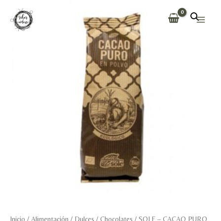
Ir
al
Main
contenido
Men
Inicio
/
Alimentación
/
Dulces
/
Chocolates
/ SOLE – CACAO PURO