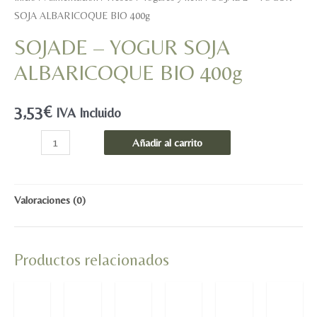
SOJA ALBARICOQUE BIO 400g
SOJADE – YOGUR SOJA
ALBARICOQUE BIO 400g
3,53
€
IVA Incluido
SOJADE
Añadir al carrito
-
YOGUR
SOJA
Valoraciones (0)
ALBARICOQUE
BIO
Productos relacionados
400g
cantidad