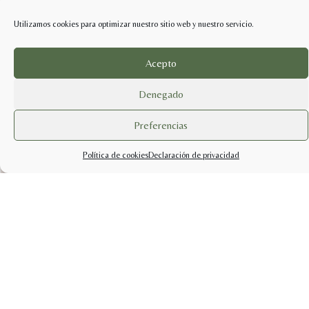
Utilizamos cookies para optimizar nuestro sitio web y nuestro servicio.
Acepto
Denegado
Preferencias
Política de cookies
Declaración de privacidad
info@sabercuidarsetienda.shop
pedidos@sabercuidarsetienda.shop
Politicas de Privacidad |