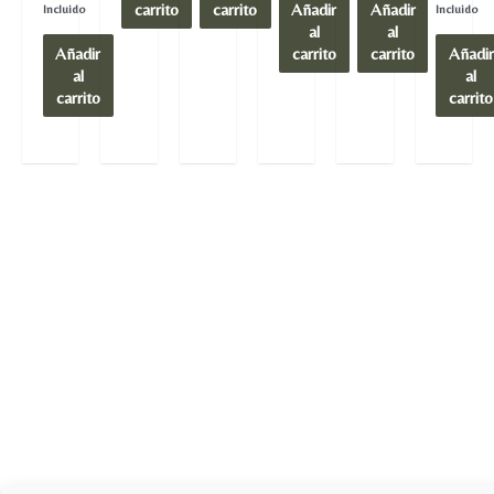
carrito
carrito
Añadir
Añadir
de
de
Incluido
Incluido
5
5
al
al
Añadir
carrito
carrito
Añadir
al
al
carrito
carrito