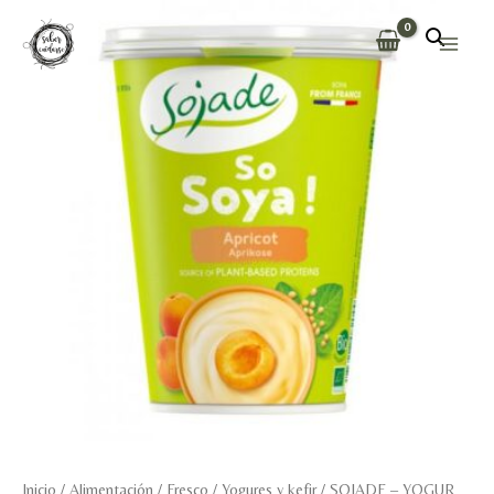
Ir
al
Main
contenido
Men
Inicio
/
Alimentación
/
Fresco
/
Yogures y kefir
/ SOJADE – YOGUR