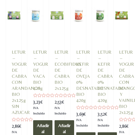
LETUR
LETUR
LETUR
LETUR
LETUR
LETUR
–
–
–
–
–
–
YOGUR
YOGUR
ECOBIFIDUS
KEFIR
KEFIR
YOGUR
DE
DE
DE
DE
DE
DE
CABRA
VACA
CABRA
OVEJA
CABRA
CABRA
CON
BIO
BIO
0%
0%
CON
ARANDANOS
420g
2x125g
DESNATADO
DESNATADO
MANG
BIO
BIO
BIO
Y
2x125g
420g
420g
VAINIL
Valorado
Valorado
3,23
€
2,53
€
en
en
SIN
BIO
IVA
IVA
0
0
AZUCAR
2x125g
de
de
Incluido
Incluido
Valorado
Valorado
3,69
€
3,52
€
5
5
en
en
IVA
IVA
0
0
Añadir
Añadir
de
de
Valorado
Incluido
Incluido
Valorado
2,86
€
2,86
€
5
5
en
en
al
al
IVA
IVA
0
0