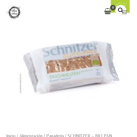
Ir
al
Main
contenido
Men
Inicio
/
Alimentación
/
Panadería
/ SCHNITZER – BIO PAN