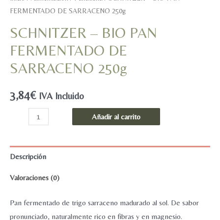
FERMENTADO DE SARRACENO 250g
SCHNITZER – BIO PAN
FERMENTADO DE
SARRACENO 250g
3,84
€
IVA Incluido
SCHNITZER
Añadir al carrito
-
BIO
PAN
Descripción
FERMENTADO
Valoraciones (0)
DE
SARRACENO
Pan fermentado de trigo sarraceno madurado al sol. De sabor
250g
pronunciado, naturalmente rico en fibras y en magnesio.