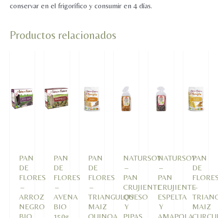
conservar en el frigorífico y consumir en 4 días.
Productos relacionados
PAN
PAN
PAN
NATURSOY
NATURSOY
PAN
DE
DE
DE
–
–
DE
FLORES
FLORES
FLORES
PAN
PAN
FLORE
–
–
–
CRUJIENTE
CRUJIENTE
–
ARROZ
AVENA
TRIANGULOS
QUESO
ESPELTA
TRIAN
NEGRO
BIO
MAIZ
Y
Y
MAIZ
BIO
150g
QUINOA
PIPAS
AMAPOLA
CURC