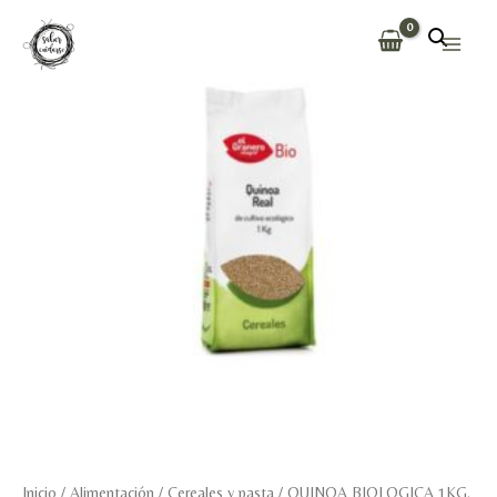
Ir
al
Main
contenido
Men
Inicio
/
Alimentación
/
Cereales y pasta
/ QUINOA BIOLOGICA 1KG.