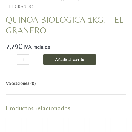
– EL GRANERO
QUINOA BIOLOGICA 1KG. – EL
GRANERO
7,79
€
IVA Incluido
QUINOA
Añadir al carrito
BIOLOGICA
1KG.
-
Valoraciones (0)
EL
GRANERO
Productos relacionados
cantidad