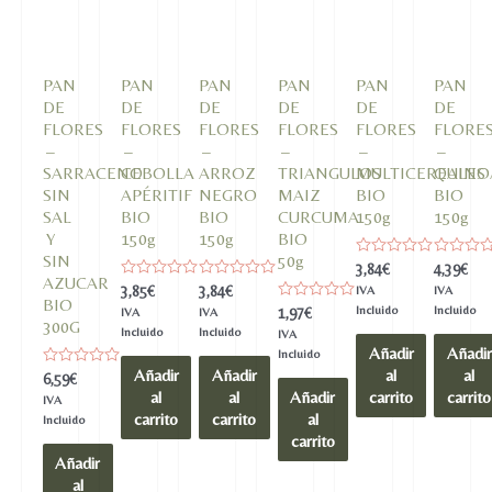
PAN
PAN
PAN
PAN
PAN
PAN
DE
DE
DE
DE
DE
DE
FLORES
FLORES
FLORES
FLORES
FLORES
FLORE
–
–
–
–
–
–
SARRACENO
CEBOLLA
ARROZ
TRIANGULOS
MULTICEREALES
QUINO
SIN
APÉRITIF
NEGRO
MAIZ
BIO
BIO
SAL
BIO
BIO
CURCUMA
150g
150g
Y
150g
150g
BIO
SIN
50g
Valorado
Valorado
3,84
€
4,39
€
en
en
AZUCAR
Valorado
Valorado
3,85
€
3,84
€
IVA
IVA
0
0
en
en
BIO
de
de
Valorado
Incluido
Incluido
1,97
€
IVA
IVA
0
0
5
5
en
300G
de
de
Incluido
Incluido
IVA
0
5
5
Añadir
Añadir
de
Incluido
5
Añadir
Añadir
al
al
Valorado
6,59
€
en
al
al
Añadir
carrito
carrito
IVA
0
carrito
carrito
al
de
Incluido
5
carrito
Añadir
al