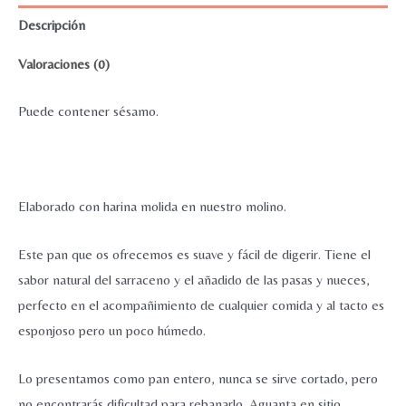
con
Descripción
pasas
Valoraciones (0)
y
nueces
Puede contener sésamo.
500
g
-
RINCÓN
Elaborado con harina molida en nuestro molino.
DEL
SEGURA
Este pan que os ofrecemos es suave y fácil de digerir. Tiene el
cantidad
sabor natural del sarraceno y el añadido de las pasas y nueces,
perfecto en el acompañimiento de cualquier comida y al tacto es
esponjoso pero un poco húmedo.
Lo presentamos como pan entero, nunca se sirve cortado, pero
no encontrarás dificultad para rebanarlo. Aguanta en sitio