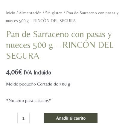
Inicio
/
Alimentación
/
Sin gluten
/ Pan de Sarraceno con pasas y
nueces 500 g – RINCÓN DEL SEGURA
Pan de Sarraceno con pasas y
nueces 500 g – RINCÓN DEL
SEGURA
4,06
€
IVA Incluido
Molde pequeño Cortado de 500 g
*No apto para caliacos*
Pan
Añadir al carrito
de
Sarraceno