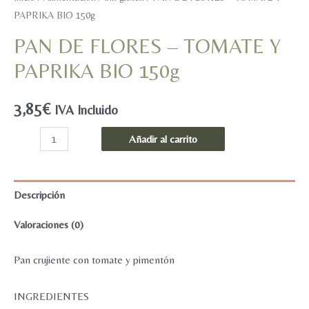
PAPRIKA BIO 150g
PAN DE FLORES – TOMATE Y
PAPRIKA BIO 150g
3,85
€
IVA Incluido
PAN
Añadir al carrito
DE
FLORES
-
Descripción
TOMATE
Valoraciones (0)
Y
PAPRIKA
Pan crujiente con tomate y pimentón
BIO
150g
INGREDIENTES