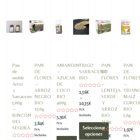
Pan
PAN
AMANDIN
TRIGO
PAN
PAN
de
DE
–
SARRACENO
DE
DE
molde
FLORES
AZUCAR
BIO
FLORES
FLORE
Arroz
–
DE
–
–
y
ARROZ
COCO
LENTEJA
TRIAN
Valorado
1,56
€
en
Sarraceno
NEGRO
BIO
VERDE
MAIZ
–
0
500g
BIO
400g
Y
CURC
10,35
€
de
5
–
150g
ARROZ
BIO
IVA
RINCÓN
BIO
50g
Incluido
Valorado
5,91
€
en
DEL
150g
Valorado
3,84
€
IVA
0
en
SEGURA
Seleccionar
de
Incluido
Valorado
1,97
€
IVA
0
5
en
opciones
de
Incluido
Valorado
3,84
€
IVA
0
5
en