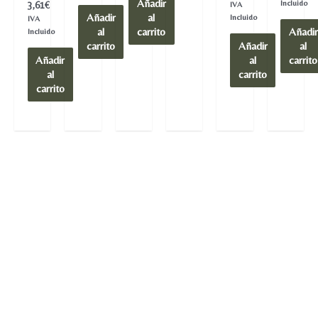
Añadir
de
Valorado
Incluido
3,61
€
IVA
0
5
en
Añadir
al
de
Incluido
IVA
0
5
al
carrito
Añadir
de
Incluido
5
carrito
Añadir
al
Añadir
al
carrito
al
carrito
carrito