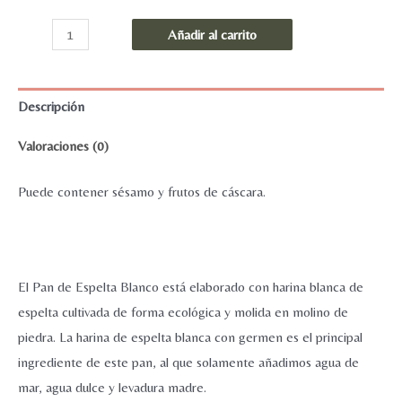
Pan
Añadir al carrito
de
molde
Blanco
Descripción
de
Valoraciones (0)
Espelta
770g
Puede contener sésamo y frutos de cáscara.
-
RINCÓN
DEL
SEGURA
El Pan de Espelta Blanco está elaborado con harina blanca de
cantidad
espelta cultivada de forma ecológica y molida en molino de
piedra. La harina de espelta blanca con germen es el principal
ingrediente de este pan, al que solamente añadimos agua de
mar, agua dulce y levadura madre.