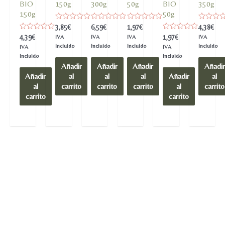
BIO
150g
300g
50g
BIO
350g
150g
50g
Valorado
Valorado
Valorado
Valorado
3,85
€
6,59
€
1,97
€
4,38
€
en
en
en
en
Valorado
Valorado
4,39
€
1,97
€
IVA
IVA
IVA
IVA
0
0
0
0
en
en
de
de
de
de
Incluido
Incluido
Incluido
Incluido
IVA
IVA
0
0
5
5
5
5
de
de
Incluido
Incluido
5
5
Añadir
Añadir
Añadir
Añadir
Añadir
al
al
al
Añadir
al
al
carrito
carrito
carrito
al
carrito
carrito
carrito