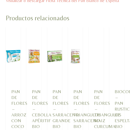
Visualizar o descargar Ficha Técnica del Pan Blanco de Espelta
Productos relacionados
PAN
PAN
PAN
PAN
PAN
BIOCO
DE
DE
DE
DE
DE
–
FLORES
FLORES
FLORES
FLORES
FLORES
PAN
–
–
–
–
–
RUSTI
ARROZ
CEBOLLA
SARRACENO
TRIANGULOS
TRIANGULOS
DE
CON
APÉRITIF
GRANDE
SARRACENO
MAIZ
ESPELT
COCO
BIO
BIO
BIO
CURCUMA
BIO