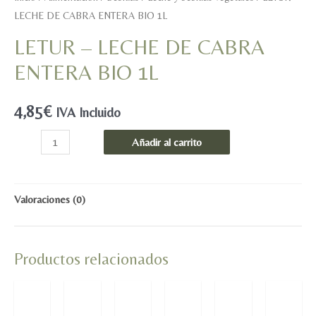
LECHE DE CABRA ENTERA BIO 1L
LETUR – LECHE DE CABRA
ENTERA BIO 1L
4,85
€
IVA Incluido
LETUR
Añadir al carrito
-
LECHE
DE
Valoraciones (0)
CABRA
ENTERA
Productos relacionados
BIO
1L
cantidad