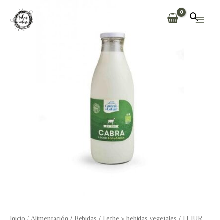
Ir
al
Main
contenido
Men
Inicio
/
Alimentación
/
Bebidas
/
Leche y bebidas vegetales
/ LETUR –