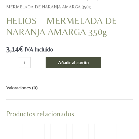
MERMELADA DE NARANJA AMARGA 350g
HELIOS – MERMELADA DE
NARANJA AMARGA 350g
3,14
€
IVA Incluido
HELIOS
Añadir al carrito
-
MERMELADA
DE
Valoraciones (0)
NARANJA
AMARGA
Productos relacionados
350g
cantidad