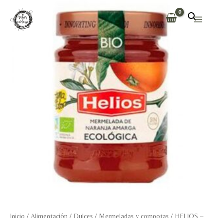
Ir
al
Main
contenido
Men
Inicio
/
Alimentación
/
Dulces
/
Mermeladas y compotas
/ HELIOS –