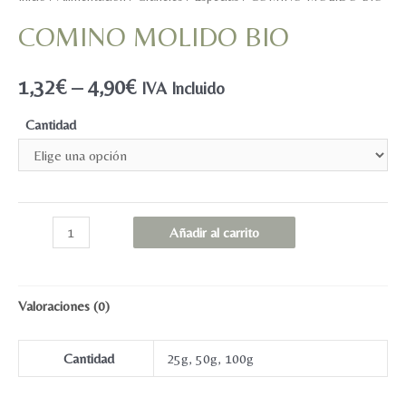
COMINO MOLIDO BIO
1,32
€
–
4,90
€
IVA Incluido
Cantidad
COMINO
Añadir al carrito
MOLIDO
BIO
cantidad
Valoraciones (0)
Cantidad
25g, 50g, 100g