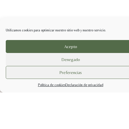
Utilizamos cookies para optimizar nuestro sitio web y nuestro servicio.
Acepto
Denegado
Preferencias
Política de cookies
Declaración de privacidad
info@sabercuidarsetienda.shop
pedidos@sabercuidarsetienda.shop
Politicas de Privacidad |
Términos y condiciones |