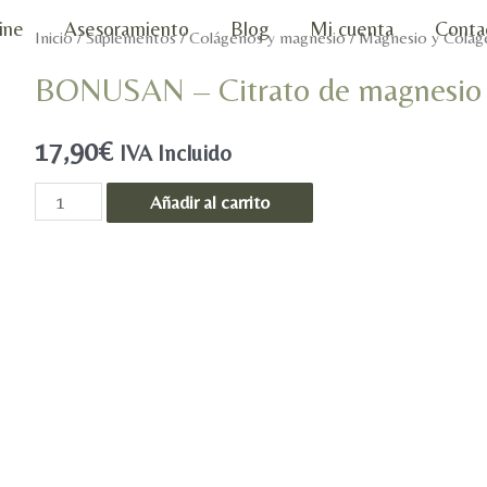
ine
Asesoramiento
Blog
Mi cuenta
Conta
Inicio
/
Suplementos
/
Colágenos y magnesio
/
Magnesio y Colág
BONUSAN – Citrato de magnesio
17,90
€
IVA Incluido
BONUSAN
Añadir al carrito
-
Citrato
de
magnesio
150
mg
-
60Tab