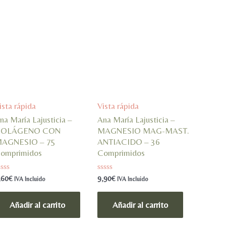
ista rápida
Vista rápida
na María Lajusticia –
Ana María Lajusticia –
COLÁGENO CON
MAGNESIO MAG-MAST.
AGNESIO – 75
ANTIACIDO – 36
omprimidos
Comprimidos
alorado
Valorado
,60
€
9,90
€
IVA Incluido
IVA Incluido
n
en
0
e
de
Añadir al carrito
Añadir al carrito
5