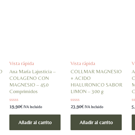
Vista rápida
Vista rápida
V
O
Ana María Lajusticia –
COLLMAR MAGNESIO
A
COLAGENO CON
+ ACIDO
MAGNESIO – 450
HIALURONICO SABOR
M
Comprimidos
LIMON – 300 g
C
Valorado
Valorado
V
19,90
€
23,90
€
5
IVA Incluido
IVA Incluido
en
en
e
0
0
0
de
de
d
Añadir al carrito
Añadir al carrito
5
5
5