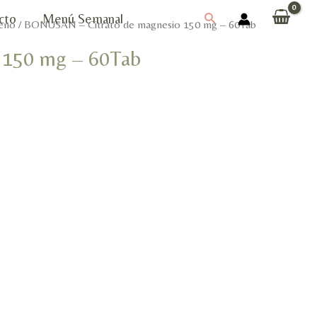
Buscar
cto
Menú Semanal
eno
/ BONUSAN – Citrato de magnesio 150 mg – 60Tab
 150 mg – 60Tab