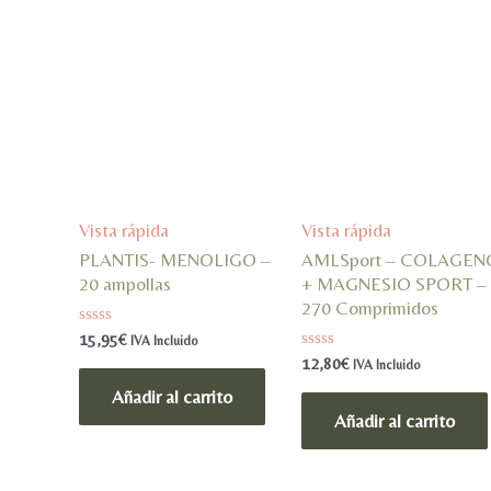
Vista rápida
Vista rápida
PLANTIS- MENOLIGO –
AMLSport – COLAGEN
20 ampollas
+ MAGNESIO SPORT –
270 Comprimidos
Valorado
15,95
€
IVA Incluido
en
Valorado
12,80
€
IVA Incluido
0
en
de
0
Añadir al carrito
5
de
Añadir al carrito
5