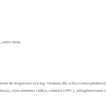
cantidad
 entre otros.
trato de magnesio) 150 mg. Vitamina B6 activa (como piridioxal
lulosa)), croscarmelosa sódica, celulosa (HPC), antiaglomerante