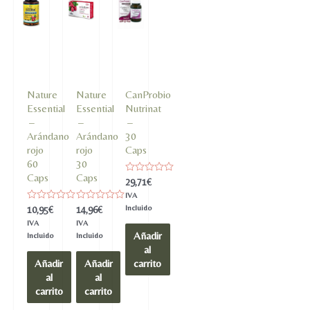
Nature
Nature
CanProbio
Essential
Essential
Nutrinat
–
–
–
Arándano
Arándano
30
rojo
rojo
Caps
60
30
Caps
Caps
Valorado
29,71
€
en
IVA
0
de
Valorado
Valorado
Incluido
10,95
€
14,96
€
5
en
en
IVA
IVA
0
0
Añadir
de
de
Incluido
Incluido
5
5
al
Añadir
Añadir
carrito
al
al
carrito
carrito