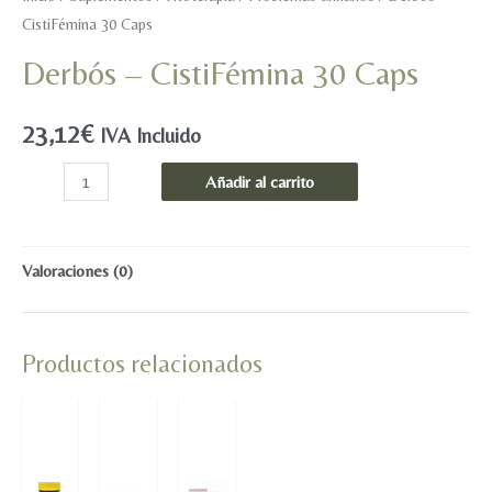
CistiFémina 30 Caps
Derbós – CistiFémina 30 Caps
23,12
€
IVA Incluido
Derbós
Añadir al carrito
-
CistiFémina
30
Valoraciones (0)
Caps
cantidad
Productos relacionados