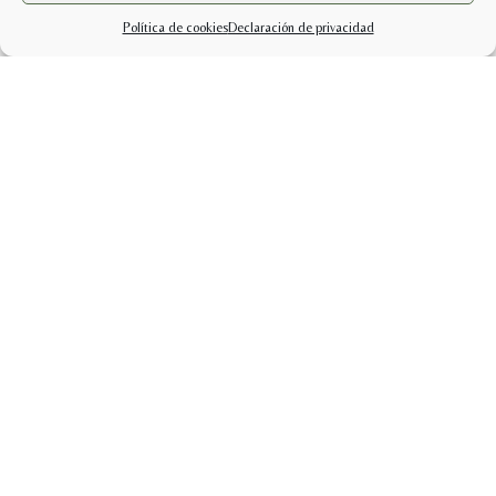
Política de cookies
Declaración de privacidad
info@sabercuidarsetienda.shop
pedidos@sabercuidarsetienda.shop
Politicas de Privacidad |
Términos y condiciones |
Política de cookies (UE)
Saber Cuidarse © 2026 | Web desarrollada por
Ares Leonardo