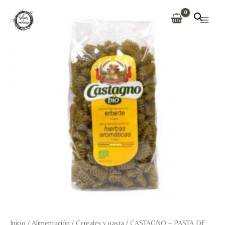
Ir
al
Main
contenido
Men
Inicio
/
Alimentación
/
Cereales y pasta
/ CASTAGNO – PASTA DE