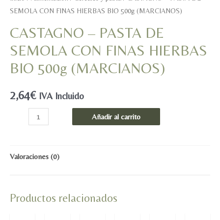
SEMOLA CON FINAS HIERBAS BIO 500g (MARCIANOS)
CASTAGNO – PASTA DE
SEMOLA CON FINAS HIERBAS
BIO 500g (MARCIANOS)
2,64
€
IVA Incluido
CASTAGNO
Añadir al carrito
-
PASTA
DE
Valoraciones (0)
SEMOLA
CON
Productos relacionados
FINAS
HIERBAS