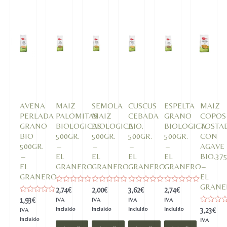
BIO
500g
(MARCIANOS)
cantidad
AVENA
MAIZ
SEMOLA
CUSCUS
ESPELTA
MAIZ
PERLADA
PALOMITAS
MAIZ
CEBADA
GRANO
COPOS
GRANO
BIOLOGICAS
BIOLOGICA
BIO.
BIOLOGICA
TOSTA
BIO
500GR.
500GR.
500GR.
500GR.
CON
500GR.
–
–
–
–
AGAVE
–
EL
EL
EL
EL
BIO.37
EL
GRANERO
GRANERO
GRANERO
GRANERO
–
GRANERO
EL
GRANE
Valorado
Valorado
Valorado
Valorado
2,74
€
2,00
€
3,62
€
2,74
€
en
en
en
en
Valorado
1,93
€
IVA
IVA
IVA
IVA
0
0
0
0
en
de
de
de
de
Incluido
Incluido
Incluido
Incluido
Valorado
3,23
€
IVA
0
5
5
5
5
en
de
Incluido
IVA
0
5