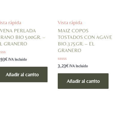
ista rápida
Vista rápida
VENA PERLADA
MAIZ COPOS
RANO BIO 500GR. –
TOSTADOS CON AGAVE
L GRANERO
BIO.375GR. – EL
GRANERO
alorado
,93
€
IVA Incluido
n
Valorado
3,23
€
IVA Incluido
en
e
0
Añadir al carrito
de
Añadir al carrito
5