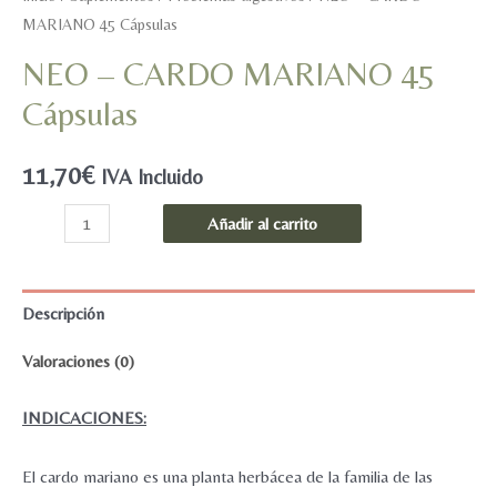
MARIANO 45 Cápsulas
NEO – CARDO MARIANO 45
Cápsulas
11,70
€
IVA Incluido
NEO
Añadir al carrito
-
CARDO
MARIANO
Descripción
45
Valoraciones (0)
Cápsulas
cantidad
INDICACIONES:
El cardo mariano es una planta herbácea de la familia de las