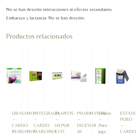
No se han descrito interacciones ni efectos secundarios.
Embarazo y lactancia: No se han descrito.
Productos relacionados
DRASANVI
INTEGRALIA
PLANTIS
PHARMASOR
Vitaloe
ESTAD
–
–
–
–
–
PURO
CARDO
CARDO
HEPUR
DIGESOR
Puro
–
MARIANO
MARIANO
ECO
20
jugo
CARD