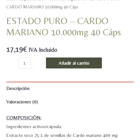
CARDO MARIANO 10.000mg 40 Cáps
ESTADO PURO – CARDO
MARIANO 10.000mg 40 Cáps
17,19
€
IVA Incluido
ESTADO
Añadir al carrito
PURO
-
CARDO
Descripción
MARIANO
Valoraciones (0)
10.000mg
40
COMPOSICIÓN:
Cáps
Ingredientes activos/cápsula:
cantidad
Extracto seco 25:1 de semillas de Cardo mariano 400 mg