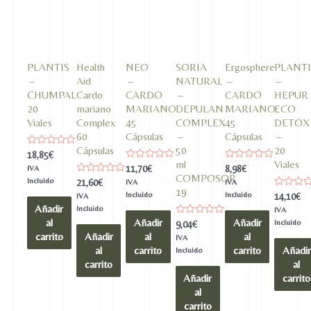
PLANTIS
Health
NEO
SORIA
Ergosphere
PLANTI
–
Aid
–
NATURAL
–
–
CHUMPAL
Cardo
CARDO
–
CARDO
HEPUR
20
mariano
MARIANO
DEPULAN
MARIANO
ECO
Viales
Complex
45
COMPLEX
45
DETOX
60
Cápsulas
–
Cápsulas
–
Cápsulas
50
20
Valorado
18,85
€
en
ml
Viales
Valorado
Valorado
11,70
€
8,98
€
IVA
0
en
en
COMPOSOR
de
Incluido
Valorado
21,60
€
IVA
IVA
0
0
5
en
19
de
de
Incluido
Incluido
Valorado
14,10
€
IVA
0
5
5
en
Añadir
de
Incluido
IVA
0
5
al
Añadir
Añadir
de
Valorado
Incluido
9,04
€
5
en
carrito
Añadir
al
al
IVA
0
al
carrito
carrito
Añadir
de
Incluido
5
carrito
al
Añadir
carrito
al
carrito