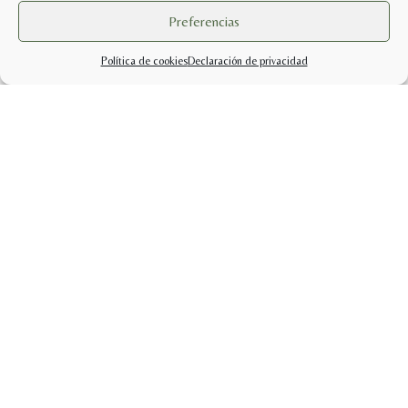
Preferencias
Política de cookies
Declaración de privacidad
info@sabercuidarsetienda.shop
pedidos@sabercuidarsetienda.shop
Politicas de Privacidad |
Términos y condiciones |
Política de cookies (UE)