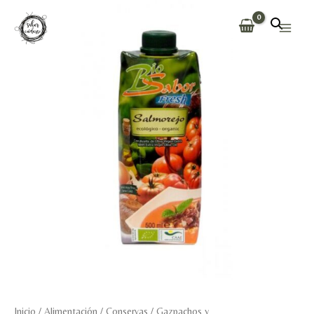
Ir
al
Main
contenido
Men
Inicio
/
Alimentación
/
Conservas
/
Gazpachos y