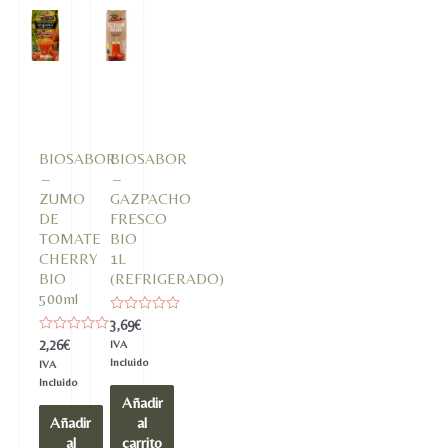
BIOSABOR
BIOSABOR
–
–
ZUMO
GAZPACHO
DE
FRESCO
TOMATE
BIO
CHERRY
1L
BIO
(REFRIGERADO)
500ml
Valorado
3,69
€
en
Valorado
2,26
€
IVA
0
en
de
Incluido
IVA
0
5
de
Incluido
5
Añadir
Añadir
al
al
carrito