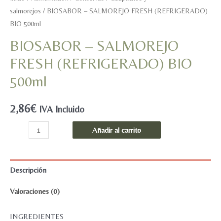
salmorejos
/ BIOSABOR – SALMOREJO FRESH (REFRIGERADO)
BIO 500ml
BIOSABOR – SALMOREJO
FRESH (REFRIGERADO) BIO
500ml
2,86
€
IVA Incluido
BIOSABOR
Añadir al carrito
-
SALMOREJO
FRESH
Descripción
(REFRIGERADO)
Valoraciones (0)
BIO
500ml
INGREDIENTES