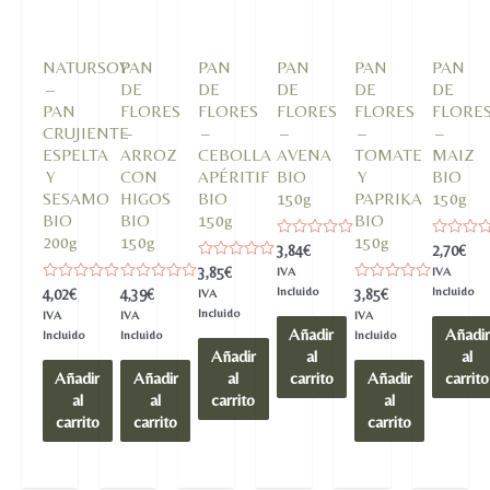
NATURSOY
PAN
PAN
PAN
PAN
PAN
–
DE
DE
DE
DE
DE
PAN
FLORES
FLORES
FLORES
FLORES
FLORE
CRUJIENTE
–
–
–
–
–
ESPELTA
ARROZ
CEBOLLA
AVENA
TOMATE
MAIZ
Y
CON
APÉRITIF
BIO
Y
BIO
SESAMO
HIGOS
BIO
150g
PAPRIKA
150g
BIO
BIO
150g
BIO
200g
150g
150g
Valorado
Valorado
3,84
€
2,70
€
en
en
Valorado
3,85
€
IVA
IVA
0
0
en
de
de
Valorado
Valorado
Incluido
Valorado
Incluido
4,02
€
4,39
€
3,85
€
IVA
0
5
5
en
en
en
de
Incluido
IVA
IVA
IVA
0
0
0
5
Añadir
Añadir
de
de
de
Incluido
Incluido
Incluido
5
5
5
Añadir
al
al
Añadir
Añadir
al
carrito
Añadir
carrito
al
al
carrito
al
carrito
carrito
carrito