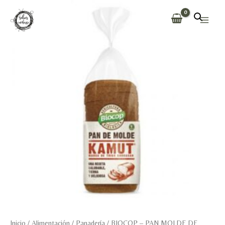
Ir
al
Main
contenido
Men
Inicio
/
Alimentación
/
Panadería
/ BIOCOP – PAN MOLDE DE