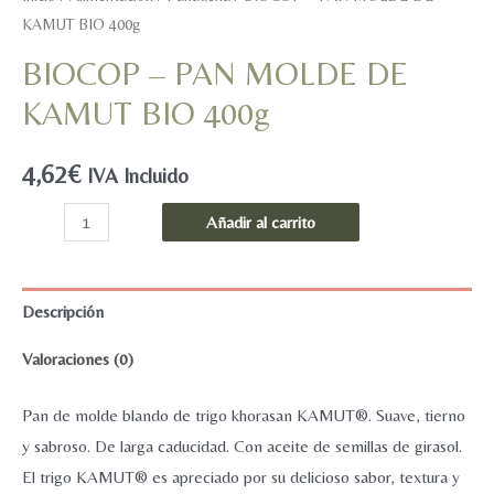
KAMUT BIO 400g
BIOCOP – PAN MOLDE DE
KAMUT BIO 400g
4,62
€
IVA Incluido
BIOCOP
Añadir al carrito
-
PAN
MOLDE
Descripción
DE
Valoraciones (0)
KAMUT
BIO
Pan de molde blando de trigo khorasan KAMUT®. Suave, tierno
400g
y sabroso. De larga caducidad. Con aceite de semillas de girasol.
cantidad
El trigo KAMUT® es apreciado por su delicioso sabor, textura y