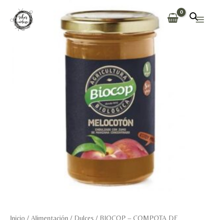
Ir
al
Main
contenido
Men
Inicio
/
Alimentación
/
Dulces
/ BIOCOP – COMPOTA DE