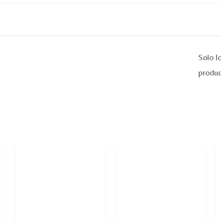
Caps
cantidad
Solo l
produc