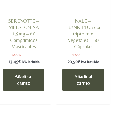
SERENOTTE –
NALE –
MELATONINA
TRANKIPLUS con
1,9mg – 60
triptofano
Comprimidos
Vegetales – 60
Masticables
Cápsulas
Valorado
Valorado
13,49
€
20,50
€
IVA Incluido
IVA Incluido
en
en
0
0
de
de
Añadir al
Añadir al
5
5
carrito
carrito