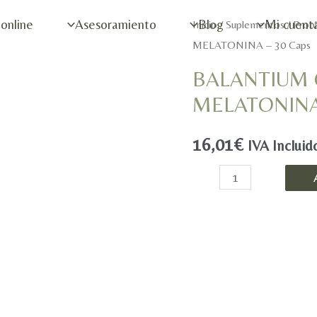
 online
Asesoramiento
Blog
Mi cuent
Inicio
/
Suplementos
/
Prob
MELATONINA – 30 Caps
BALANTIUM
MELATONINA 
16,01
€
IVA Incluid
BALANTIUM
OBEDORM
PLUS
CON
MELATONINA
-
30