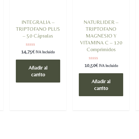
INTEGRALIA –
NATURLIDER –
TRIPTOFANO PLUS
TRIPTOFANO
– 50 Cápsulas
MAGNESIO Y
VITAMINA C – 120
Comprimidos
Valorado
14,75
€
IVA Incluido
en
0
de
Valorado
10,50
€
IVA Incluido
Añadir al
5
en
0
carrito
de
Añadir al
5
carrito