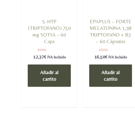
5-HTP
EPAPLUS – FORTE
(TRIPTOFANO) 750
MELATONINA 1,98
mg SOTYA – 60
TRIPTOFANO + B3
Caps
– 60 Cápsulas
Valorado
Valorado
12,37
€
16,50
€
IVA Incluido
IVA Incluido
en
en
0
0
de
de
Añadir al
Añadir al
5
5
carrito
carrito