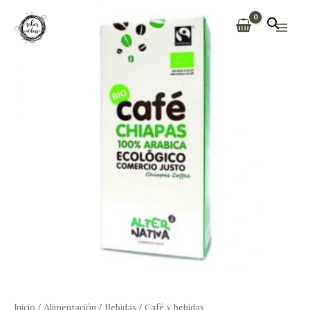
Ir
al
Main
contenido
Men
Inicio
/
Alimentación
/
Bebidas
/
Café y bebidas