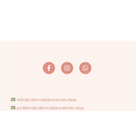
info@sabercuidarsetienda.shop
pedidos@sabercuidarsetienda.shop
Politicas de Privacidad |
Términos y condiciones |