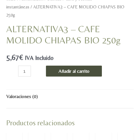
instantáneas
/ ALTERNATIVA3 – CAFE MOLIDO CHIAPAS BIO
250g
ALTERNATIVA3 – CAFE
MOLIDO CHIAPAS BIO 250g
5,67
€
IVA Incluido
ALTERNATIVA3
Añadir al carrito
-
CAFE
MOLIDO
Valoraciones (0)
CHIAPAS
BIO
Productos relacionados
250g
cantidad