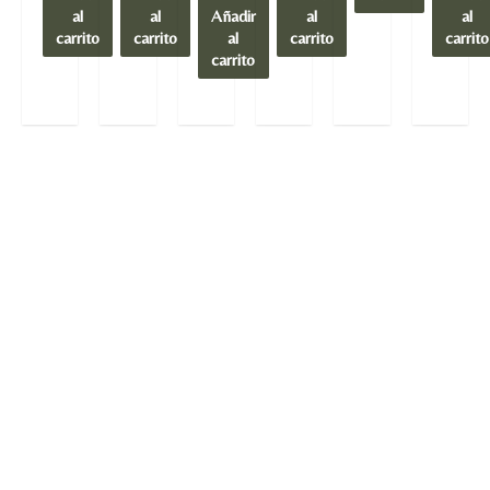
al
al
Añadir
al
al
carrito
carrito
al
carrito
carrito
carrito