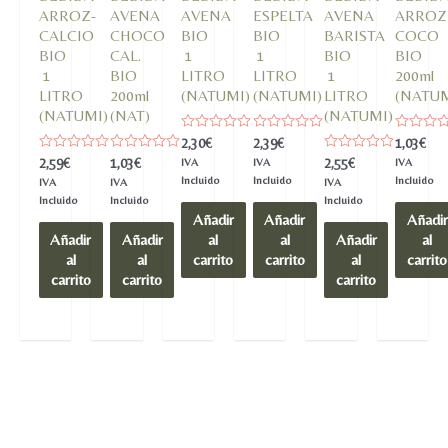
ARROZ-
AVENA
AVENA
ESPELTA
AVENA
ARROZ
CALCIO
CHOCO
BIO
BIO
BARISTA
COCO
BIO
CAL.
1
1
BIO
BIO
1
BIO
LITRO
LITRO
1
200ml
LITRO
200ml
(NATUMI)
(NATUMI)
LITRO
(NATUM
(NATUMI)
(NAT)
(NATUMI)
Valorado
Valorado
Valorado
2,30
€
2,39
€
1,03
€
en
en
en
Valorado
Valorado
Valorado
2,59
€
1,03
€
2,55
€
IVA
IVA
IVA
0
0
0
en
en
en
de
de
de
Incluido
Incluido
Incluido
IVA
IVA
IVA
0
0
0
5
5
5
de
de
de
Incluido
Incluido
Incluido
5
5
5
Añadir
Añadir
Añadir
Añadir
Añadir
al
al
Añadir
al
al
al
carrito
carrito
al
carrito
carrito
carrito
carrito