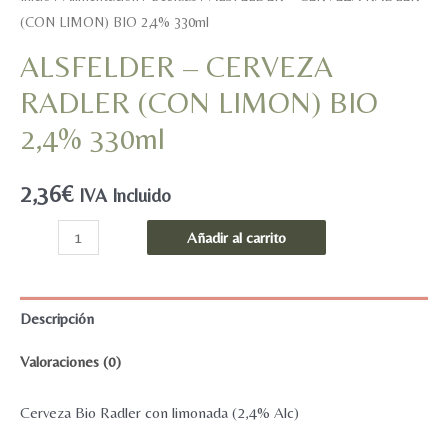
(CON LIMON) BIO 2,4% 330ml
ALSFELDER – CERVEZA
RADLER (CON LIMON) BIO
2,4% 330ml
2,36
€
IVA Incluido
ALSFELDER
Añadir al carrito
-
CERVEZA
RADLER
Descripción
(CON
Valoraciones (0)
LIMON)
BIO
Cerveza Bio Radler con limonada (2,4% Alc)
2,4%