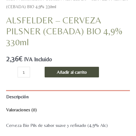
(CEBADA) BIO 4,9% 330ml
ALSFELDER – CERVEZA
PILSNER (CEBADA) BIO 4,9%
330ml
2,36
€
IVA Incluido
ALSFELDER
Añadir al carrito
-
CERVEZA
PILSNER
Descripción
(CEBADA)
Valoraciones (0)
BIO
4,9%
Cerveza Bio Pils de sabor suave y refinado (4,9% Alc)
330ml