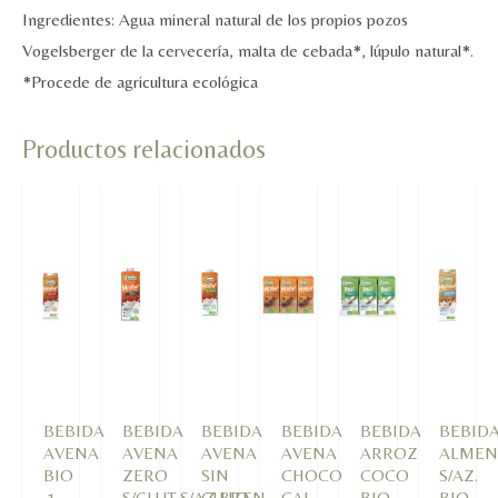
cantidad
Ingredientes: Agua mineral natural de los propios pozos
Vogelsberger de la cervecería, malta de cebada*, lúpulo natural*.
*Procede de agricultura ecológica
Productos relacionados
BEBIDA
BEBIDA
BEBIDA
BEBIDA
BEBIDA
BEBID
AVENA
AVENA
AVENA
AVENA
ARROZ
ALMEN
BIO
ZERO
SIN
CHOCO
COCO
S/AZ.
1
S/GLUT.S/AZ.BIO
GLUTEN
CAL.
BIO
BIO