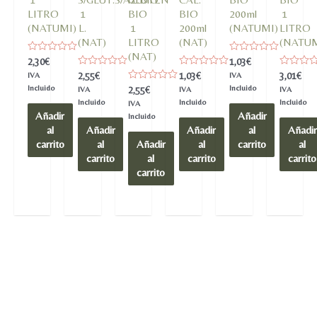
LITRO
1
BIO
BIO
200ml
1
(NATUMI)
L.
1
200ml
(NATUMI)
LITRO
(NAT)
LITRO
(NAT)
(NATUM
(NAT)
Valorado
Valorado
2,30
€
1,03
€
en
en
Valorado
Valorado
Valorado
2,55
€
1,03
€
3,01
€
IVA
IVA
0
0
en
en
en
de
de
Incluido
Valorado
Incluido
2,55
€
IVA
IVA
IVA
0
0
0
5
5
en
de
de
de
Incluido
Incluido
Incluido
IVA
0
5
5
5
Añadir
Añadir
de
Incluido
5
al
Añadir
Añadir
al
Añadir
carrito
al
Añadir
al
carrito
al
carrito
al
carrito
carrito
carrito