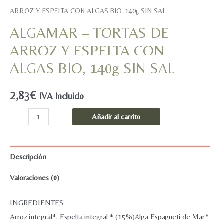
ARROZ Y ESPELTA CON ALGAS BIO, 140g SIN SAL
ALGAMAR – TORTAS DE
ARROZ Y ESPELTA CON
ALGAS BIO, 140g SIN SAL
2,83
€
IVA Incluido
ALGAMAR
Añadir al carrito
-
TORTAS
DE
Descripción
ARROZ
Valoraciones (0)
Y
ESPELTA
INGREDIENTES:
CON
Arroz integral*, Espelta integral * (15%)Alga Espagueti de Mar*