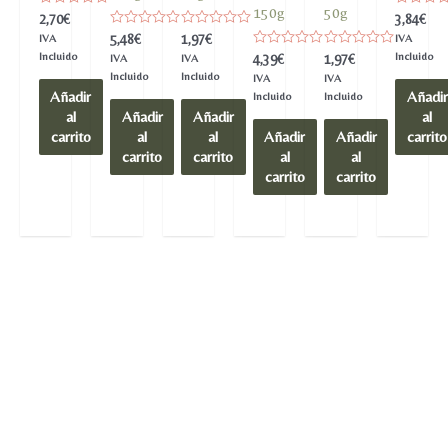
150g
50g
Valorado
Valorado
2,70
€
3,84
€
en
en
Valorado
Valorado
5,48
€
1,97
€
IVA
IVA
0
0
en
en
de
de
Incluido
Valorado
Valorado
Incluido
4,39
€
1,97
€
IVA
IVA
0
0
5
5
en
en
de
de
Incluido
Incluido
IVA
IVA
0
0
5
5
Añadir
Añadir
de
de
Incluido
Incluido
5
5
al
Añadir
Añadir
al
carrito
al
al
Añadir
Añadir
carrito
carrito
carrito
al
al
carrito
carrito