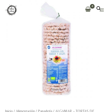
Ir
al
Main
contenido
Men
Inicio
/
Alimentación
/
Panadería
/ ALGAMAR – TORTAS DE