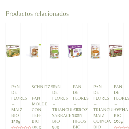
Productos relacionados
PAN
SCHNITZER
PAN
PAN
PAN
PAN
DE
–
DE
DE
DE
DE
FLORES
PAN
FLORES
FLORES
FLORES
FLORE
–
MOLDE
–
–
–
–
MAIZ
CON
TRIANGULOS
ARROZ
TRIANGULOS
AVENA
BIO
TEFF
SARRACENO
CON
MAIZ
BIO
150g
BIO
BIO
HIGOS
QUINOA
150g
500g
50g
BIO
BIO