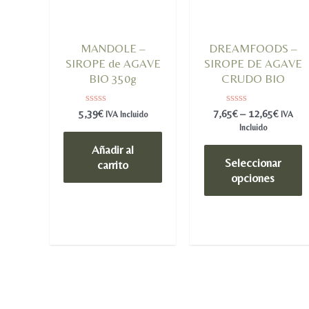
MANDOLE –
DREAMFOODS –
SIROPE de AGAVE
SIROPE DE AGAVE
BIO 350g
CRUDO BIO
Valorado
Valorado
5,39
€
7,65
€
–
12,65
€
IVA Incluido
IVA
en
en
Incluido
0
0
de
de
Añadir al
5
5
Seleccionar
carrito
opciones