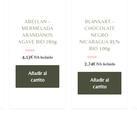
ABELLAN –
BLANXART –
MERMELADA
CHOCOLATE
ARANDANOS
NEGRO
AGAVE BIO 280g
NICARAGUA 85%
BIO 100g
Valorado
4,13
€
IVA Incluido
en
Valorado
3,74
€
IVA Incluido
0
en
de
0
Añadir al
5
de
carrito
Añadir al
5
carrito