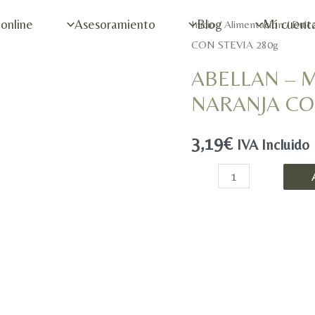
 online
Asesoramiento
Blog
Mi cuent
Inicio
/
Alimentación
/
Dulc
CON STEVIA 280g
ABELLAN – 
NARANJA CON
3,19
€
IVA Incluido
ABELLAN
-
MERMELADA
NATURAL
DE
NARANJA
CON