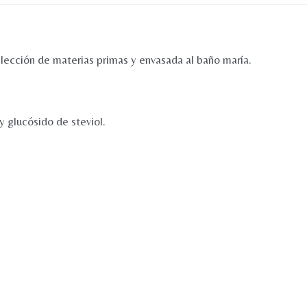
STEVIA
280g
cantidad
lección de materias primas y envasada al baño maría.
 glucósido de steviol.