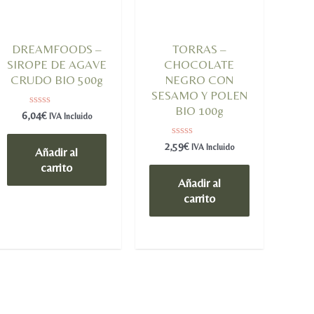
DREAMFOODS –
TORRAS –
SIROPE DE AGAVE
CHOCOLATE
CRUDO BIO 500g
NEGRO CON
SESAMO Y POLEN
BIO 100g
Valorado
6,04
€
IVA Incluido
en
0
de
Valorado
2,59
€
IVA Incluido
Añadir al
5
en
0
carrito
de
Añadir al
5
carrito